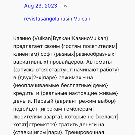
Aug 23, 2023
—
by
revistasangolanas
in
Vulcan
Казино {Vulkan|Вулкан|КазиноVulkan}
предлагает своим {гостям|посетителям|
клиентам} софт {разных|разнообразных|
вариативных} провайдеров. Автоматы
{запускаются|стартуют|начинают работу}
в {двух|2-х|паре} режимах – на
{неоплачиваемые|бесплатные|демо}
кредиты и {реальные|настоящие|живые}
деньги. Первый {вариант|режим|выбор}
подойдет {игрокам|гемблерам|
любителям азарта}, которые не {желают|
хотят|стремятся} тратить деньги на
{ставки|игры|пари}. Тренировочная