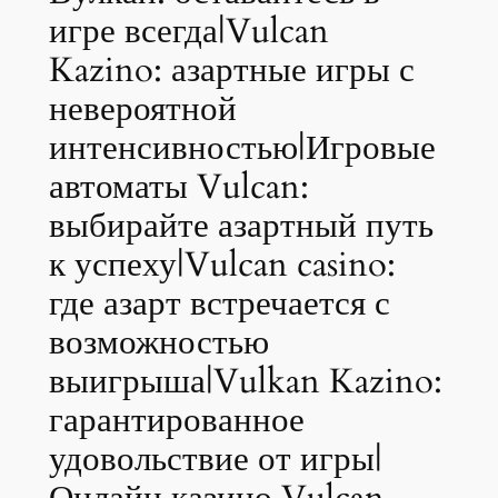
игре всегда|Vulcan
Kazino: азартные игры с
невероятной
интенсивностью|Игровые
автоматы Vulcan:
выбирайте азартный путь
к успеху|Vulcan casino:
где азарт встречается с
возможностью
выигрыша|Vulkan Kazino:
гарантированное
удовольствие от игры|
Онлайн казино Vulcan –