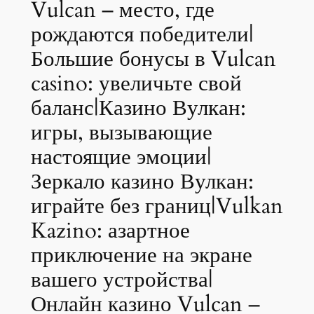
Vulcan – место, где
рождаются победители|
Большие бонусы в Vulcan
casino: увеличьте свой
баланс|Казино Вулкан:
игры, вызывающие
настоящие эмоции|
Зеркало казино Вулкан:
играйте без границ|Vulkan
Kazino: азартное
приключение на экране
вашего устройства|
Онлайн казино Vulcan –