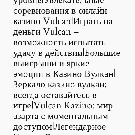
соревнования в онлайн
казино Vulcan|Играть на
деньги Vulcan –
возможность испытать
удачу в действии|Большие
выигрыши и яркие
эмоции в Казино Вулкан|
Зеркало казино вулкан:
всегда оставайтесь в
игре|Vulcan Kazino: мир
азарта с моментальным
доступом|Легендарное