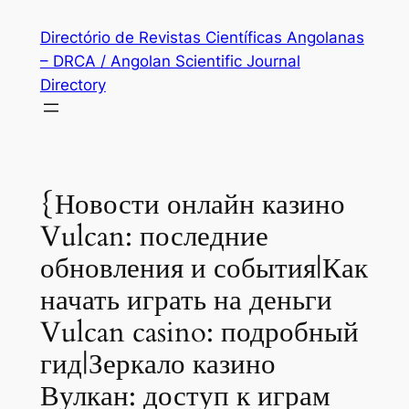
Skip
Directório de Revistas Científicas Angolanas
to
– DRCA / Angolan Scientific Journal
content
Directory
{Новости онлайн казино
Vulcan: последние
обновления и события|Как
начать играть на деньги
Vulcan casino: подробный
гид|Зеркало казино
Вулкан: доступ к играм