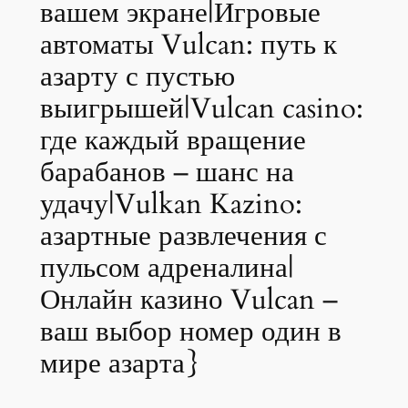
вашем экране|Игровые
автоматы Vulcan: путь к
азарту с пустью
выигрышей|Vulcan casino:
где каждый вращение
барабанов – шанс на
удачу|Vulkan Kazino:
азартные развлечения с
пульсом адреналина|
Онлайн казино Vulcan –
ваш выбор номер один в
мире азарта}