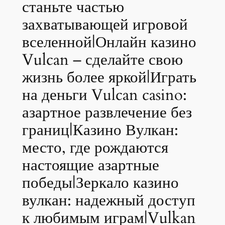
станьте частью
захватывающей игровой
вселенной|Онлайн казино
Vulcan – сделайте свою
жизнь более яркой|Играть
на деньги Vulcan casino:
азартное развлечение без
границ|Казино Вулкан:
место, где рождаются
настоящие азартные
победы|Зеркало казино
вулкан: надежный доступ
к любимым играм|Vulkan