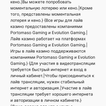
кено.|Вы можете попробовать
моментальную лотерею или кено.|Кроме
того, представлены моментальная
лотерея и кено.} {Все игры для лайв
казино предоставлены компаниями
Portomaso Gaming и Evolution Gaming.|
Лайв казино работает на платформах
Portomaso Gaming и Evolution Gaming.|
Игры в лайв казино поддерживаются
компаниями Portomaso Gaming и Evolution
Gaming.} {Для участия в видеотрансляции
требуется быстрый интернет и вход в
личный кабинет.|Чтобы присоединиться к
лайв трансляции, нужен стабильный
интернет и авторизация.|Участие в лайв
трансляции требует хорошего интернета
и авторизации в личном кабинете.}