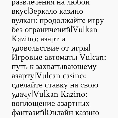
развлечения на любой
вкус|Зеркало казино
вулкан: продолжайте игру
без ограничений|Vulkan
Kazino: азарт и
удовольствие от игры|
Игровые автоматы Vulcan:
путь к захватывающему
азарту|Vulcan casino:
сделайте ставку на свою
удачу|Vulkan Kazino:
воплощение азартных
фантазий|Онлайн казино