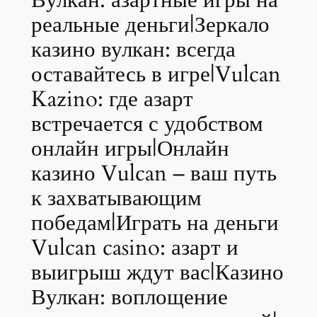
реальные деньги|Зеркало
казино вулкан: всегда
оставайтесь в игре|Vulcan
Kazino: где азарт
встречается с удобством
онлайн игры|Онлайн
казино Vulcan – ваш путь
к захватывающим
победам|Играть на деньги
Vulcan casino: азарт и
выигрыш ждут вас|Казино
Вулкан: воплощение