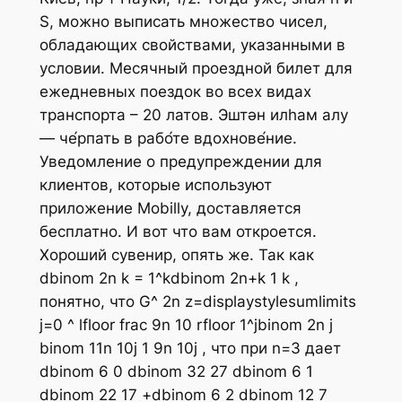
S, можно выписать множество чисел,
обладающих свойствами, указанными в
условии. Месячный проездной билет для
ежедневных поездок во всех видах
транспорта – 20 латов. Эштән илһам алу
— че́рпать в рабо́те вдохнове́ние.
Уведомление о предупреждении для
клиентов, которые используют
приложение Mobilly, доставляется
бесплатно. И вот что вам откроется.
Хороший сувенир, опять же. Так как
dbinom 2n k = 1^kdbinom 2n+k 1 k ,
понятно, что G^ 2n z=displaystylesumlimits
j=0 ^ lfloor frac 9n 10 rfloor 1^jbinom 2n j
binom 11n 10j 1 9n 10j , что при n=3 дает
dbinom 6 0 dbinom 32 27 dbinom 6 1
dbinom 22 17 +dbinom 6 2 dbinom 12 7