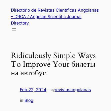
Skip
Directório de Revistas Científicas Angolanas
to
– DRCA / Angolan Scientific Journal
content
Directory
Ridiculously Simple Ways
To Improve Your билеты
на автобус
Feb 22, 2024
—
revistasangolanas
by
in
Blog