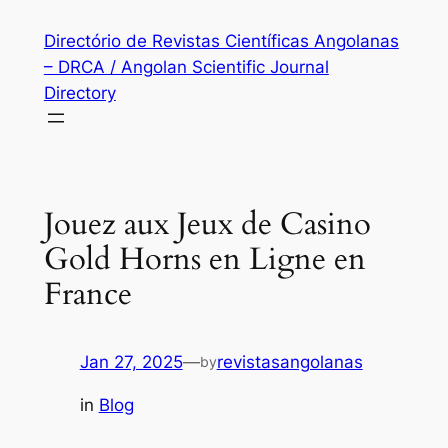
Skip
Directório de Revistas Científicas Angolanas
to
– DRCA / Angolan Scientific Journal
content
Directory
Jouez aux Jeux de Casino
Gold Horns en Ligne en
France
Jan 27, 2025
—
revistasangolanas
by
in
Blog