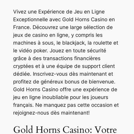
Vivez une Expérience de Jeu en Ligne
Exceptionnelle avec Gold Horns Casino en
France. Découvrez une large sélection de
jeux de casino en ligne, y compris les
machines à sous, le blackjack, la roulette et
le vidéo poker. Jouez en toute sécurité
grâce à des transactions financières
cryptées et à une équipe de support client
dédiée. Inscrivez-vous dès maintenant et
profitez de généreux bonus de bienvenue.
Gold Horns Casino offre une expérience de
jeu en ligne inoubliable pour les joueurs
français. Ne manquez pas cette occasion et
rejoignez-nous dès maintenant!
Gold Horns Casino: Votre