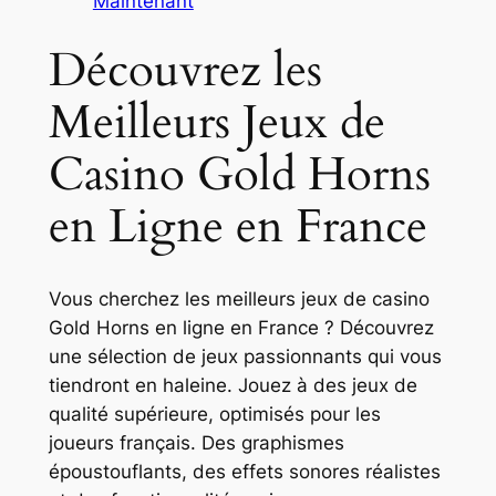
Maintenant
Découvrez les
Meilleurs Jeux de
Casino Gold Horns
en Ligne en France
Vous cherchez les meilleurs jeux de casino
Gold Horns en ligne en France ? Découvrez
une sélection de jeux passionnants qui vous
tiendront en haleine. Jouez à des jeux de
qualité supérieure, optimisés pour les
joueurs français. Des graphismes
époustouflants, des effets sonores réalistes