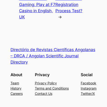
Gaming: Play at F7
Registration
Casino in English,
Process Test?
UK
→
Directório de Revistas Científicas Angolanas
– DRCA / Angolan Scientific Journal
Directory
About
Privacy
Social
Team
Privacy Policy
Facebook
History
Terms and Conditions
Instagram
Careers
Contact Us
Twitter/X