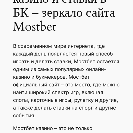
БК – зеркало сайта
Mostbet
В современном мире интернета, где
каждый день появляется новый способ
играть и делать ставки, Мостбет остается
одним из самых популярных онлайн-
казино и букмекеров. Мостбет
официальный сайт – это место, где можно
найти широкий спектр игр, включая
слоты, карточные игры, рулетку и другие,
а также делать ставки на спорт и другие
события.
Мостбет казино – это не только