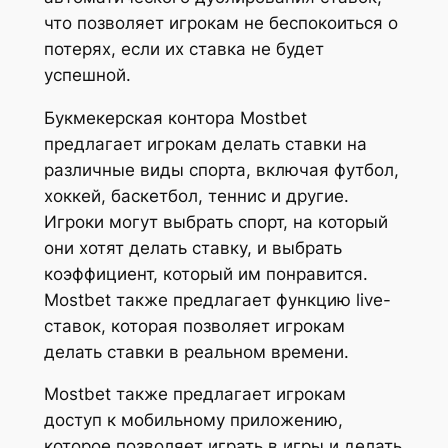
что позволяет игрокам не беспокоиться о
потерях, если их ставка не будет
успешной.
Букмекерская контора Mostbet
предлагает игрокам делать ставки на
различные виды спорта, включая футбол,
хоккей, баскетбол, теннис и другие.
Игроки могут выбрать спорт, на который
они хотят делать ставку, и выбрать
коэффициент, который им понравится.
Mostbet также предлагает функцию live-
ставок, которая позволяет игрокам
делать ставки в реальном времени.
Mostbet также предлагает игрокам
доступ к мобильному приложению,
которое позволяет играть в игры и делать