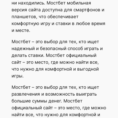
ни находились. Мостбет мобильная
версия сайта доступна для смартфонов и
планшетов, что обеспечивает
комфортную игру и ставки в любое время
и месте.
Мостбет – это выбор для тех, кто ищет
надежный и безопасный способ играть и
делать ставки. Мостбет официальный
сайт – это место, где можно найти все,
что нужно для комфортной и выгодной
игры.
Мостбет – это выбор для тех, кто ищет
развлечения и возможность выиграть
большие суммы денег. Мостбет
официальный сайт – это место, где можно
найти все, что нужно для комфортной и